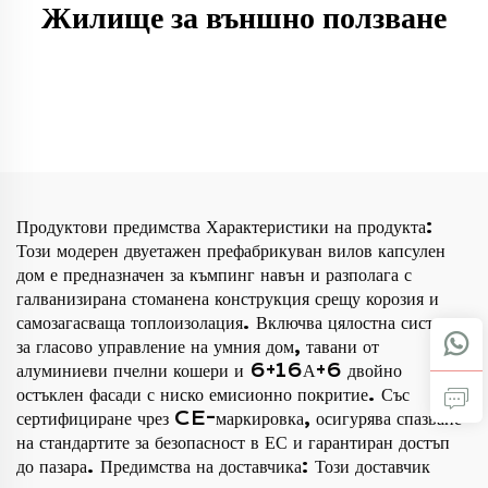
Жилище за външно ползване
Продуктови предимства Характеристики на продукта:
Този модерен двуетажен префабрикуван вилов капсулен
дом е предназначен за къмпинг навън и разполага с
галванизирана стоманена конструкция срещу корозия и
самозагасваща топлоизолация. Включва цялостна система
за гласово управление на умния дом, тавани от
алуминиеви пчелни кошери и 6+16А+6 двойно
остъклен фасади с ниско емисионно покритие. Със
сертифициране чрез CE-маркировка, осигурява спазване
на стандартите за безопасност в ЕС и гарантиран достъп
до пазара. Предимства на доставчика: Този доставчик