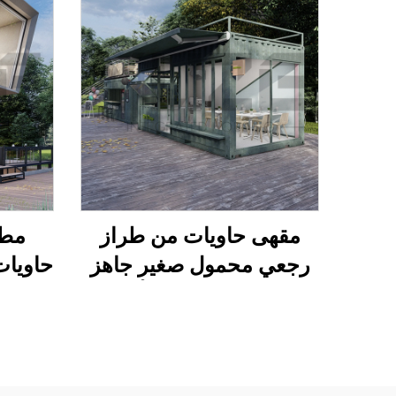
مقهى حاويات من طراز
مطع
رجعي محمول صغير جاهز
حاويات
لل erection على الأسطح
مستقب
للبيع في أستراليا