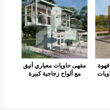
هوة
مقهى حاويات معياري أنيق
ويات
مع ألواح زجاجية كبيرة
لسطح
ومتنقل من طابقين لمتجر
جاهز