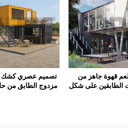
م قهوة جاهز من
تصميم عصري كشك ق
 الطابقين على شكل
مزدوج الطابق من حا
لية مع مطبخ لمدينة
الشحن مع بار على ا
سنغافورة
للبيع