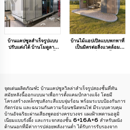
บ้านแคปซูลสำเร็จรูปแบบ
บ้านไม้แอปเปิลแบบพกพาที่
ปรับแต่งได้ บ้านโมดูลาร์
เป็นมิตรต่อสิ่งแวดล้อม
ดีไซน์ทันสมัยแบบแอปเปิ้ล
ออกแบบมาเพื่อการตั้งแคมป์
แคบินสำหรับโรงแรม
และธุรกิจการท่องเที่ยว
จุดเด่นผลิตภัณฑ์: บ้านแคปซูลวิลล่าสำเร็จรูปสองชั้นที่ทัน
สมัยหลังนี้ออกแบบมาเพื่อการตั้งแคมป์กลางแจ้ง โดยมี
โครงสร้างเหล็กชุบสังกะสีแบบจุ่มร้อน พร้อมระบบป้องกันการ
กัดกร่อน และฉนวนกันความร้อนชนิดทนไฟ มีระบบควบคุม
บ้านอัจฉริยะผ่านเสียงพูดอย่างครบวงจร แผงฝ้าเพดานอลูมิ
เนียมแบบรังผึ้ง และกระจกสองชั้น 6+16A+6 สำหรับผนัง
ด้านนอกที่มีค่าการปล่อยพลังงานต่ำ ได้รับการรับรองจาก