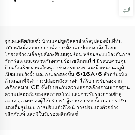
โครงสร้างจากเหล็ก มีพื้นผิว
กำหนดเองสำหรับอาคาร
ลายไม้สวยงาม เหมาะ
สำนักงานเชิงพาณิชย์
สำหรับใช้งานภายนอก
อาคาร สำหรับใช้ในบ้าน
โรงแรม สำนักงาน และ
อาคาร
จุดเด่นผลิตภัณฑ์: บ้านแคปซูลวิลล่าสำเร็จรูปสองชั้นที่ทัน
สมัยหลังนี้ออกแบบมาเพื่อการตั้งแคมป์กลางแจ้ง โดยมี
โครงสร้างเหล็กชุบสังกะสีแบบจุ่มร้อน พร้อมระบบป้องกันการ
กัดกร่อน และฉนวนกันความร้อนชนิดทนไฟ มีระบบควบคุม
บ้านอัจฉริยะผ่านเสียงพูดอย่างครบวงจร แผงฝ้าเพดานอลูมิ
เนียมแบบรังผึ้ง และกระจกสองชั้น 6+16A+6 สำหรับผนัง
ด้านนอกที่มีค่าการปล่อยพลังงานต่ำ ได้รับการรับรองจาก
เครื่องหมาย CE ซึ่งรับประกันความสอดคล้องตามมาตรฐาน
ความปลอดภัยของสหภาพยุโรป และการรับรองการเข้าสู่
ตลาด จุดเด่นของผู้ให้บริการ: ผู้จำหน่ายรายนี้เสนอการปรับ
แต่งเต็มรูปแบบ การปรับแต่งดีไซน์ การปรับแต่งตัวอย่าง
ผลิตภัณฑ์ และมีใบรับรองผลิตภัณฑ์