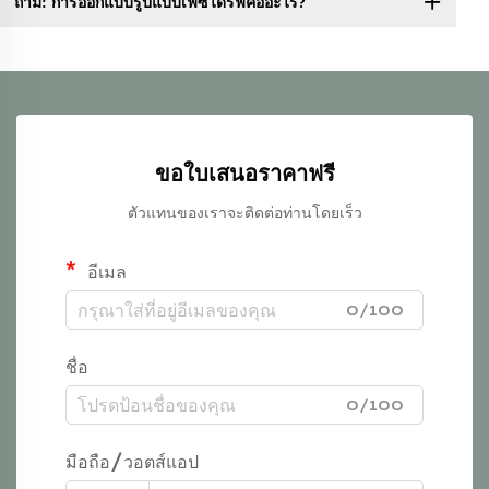
ถาม: การออกแบบรูปแบบเฟซไดรฟ์คืออะไร?
ขอใบเสนอราคาฟรี
ตัวแทนของเราจะติดต่อท่านโดยเร็ว
อีเมล
0/100
ชื่อ
0/100
มือถือ/วอตส์แอป