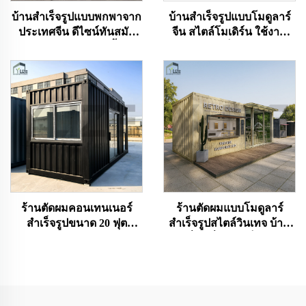
บ้านสำเร็จรูปแบบพกพาจาก
บ้านสำเร็จรูปแบบโมดูลาร์
ประเทศจีน ดีไซน์ทันสมัย
จีน สไตล์โมเดิร์น ใช้งาน
บ้านแคปซูลแอปเปิ้ล
หลากหลาย เป็นออฟฟิศและ
อัจฉริยะ สำหรับนอนพักแรม
โรงแรมแคปซูลสำหรับการ
แบบกลัมปิ้ง พร้อมห้องน้ำ
ท่องเที่ยวเชิงวัฒนธรรม
และห้องครัว
ร้านตัดผมคอนเทนเนอร์
ร้านตัดผมแบบโมดูลาร์
สำเร็จรูปขนาด 20 ฟุต
สำเร็จรูปสไตล์วินเทจ บ้าน
ออกแบบเฉพาะ
เคลื่อนที่ขนาดเล็ก ร้าน
กาแฟเคลื่อนที่แบบ
คอนเทนเนอร์