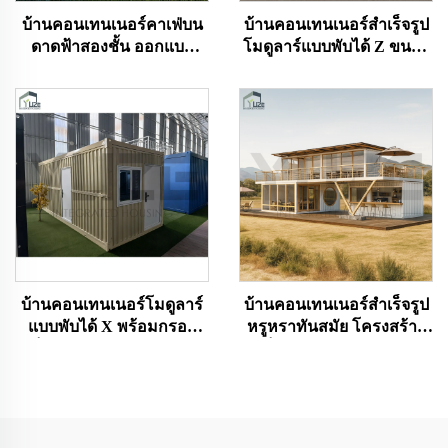
บ้านคอนเทนเนอร์คาเฟ่บน
บ้านคอนเทนเนอร์สำเร็จรูป
ดาดฟ้าสองชั้น ออกแบบ
โมดูลาร์แบบพับได้ Z ขนาด
พิเศษระดับไฮเอนด์ พร้อม
กะทัดรัด เหมาะสำหรับใช้
เคาน์เตอร์บาร์เต็มรูปแบบ
งานกลางแจ้ง ติดตั้งอย่าง
รวดเร็ว เป็นอาคาร
สำนักงาน
บ้านคอนเทนเนอร์โมดูลาร์
บ้านคอนเทนเนอร์สำเร็จรูป
แบบพับได้ X พร้อมกรอบ
หรูหราทันสมัย โครงสร้าง
เหล็กออกแบบตามแบบผู้ผลิต
เหล็กทนทาน 20 ฟุต 40 ฟุต
จากจีน บรรจุแบน ติดตั้งง่าย
หลายชั้น สามารถออกแบบ
พร้อมแผ่นไม้
ได้ตามต้องการ