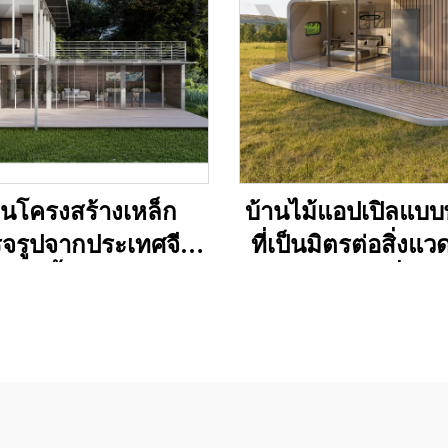
านโครงสร้างเหล็ก
บ้านไม้แอปเปิลแบ
็จรูปจากประเทศจีน
ที่เป็นมิตรต่อสิ่งแว
สองชั้น 3 ห้องนอน
ออกแบบมาเพื่อการ
ิลล่าคอนเทนเนอร์
แคมป์และธุรกิจกา
งแรมคอนเทนเนอร์
เที่ยว
ับประเทศออสเตรเลีย