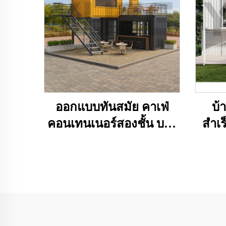
ออกแบบทันสมัย คาเฟ่
บ้
คอนเทนเนอร์สองชั้น บาร์
สำเร
ดาดฟ้าจากคอนเทนเนอร์
แบบ
ขนส่ง สำหรับขาย
ว
โร
สำหร