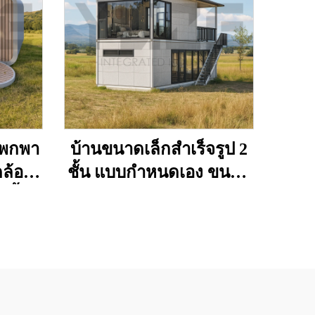
บพกพา
บ้านขนาดเล็กสำเร็จรูป 2
ดล้อม
ชั้น แบบกำหนดเอง ขนาด
ตั้ง
20 ฟุต สามารถซ้อนกันได้
รท่อง
มีห้องน้ำ