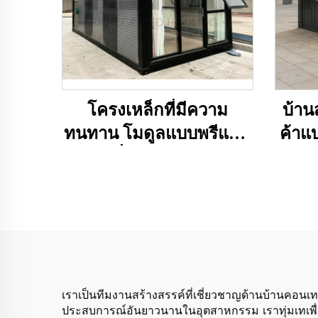
โครงเหล็กที่มีความ
บ้าน
ทนทาน โมดูลแบบพรีแฟบ
ค้าแ
ริเคตที่มีโครงสร้างจาก
คอน
เหล็ก มีพื้นผิวลายไม้
พร้อ
สวยงาม เหมาะสำหรับใช้
งานภายนอกอาคาร
สำหรับใช้ในบ้าน โรงแรม
สำนักงาน และอาคาร
เราเป็นทีมงานสร้างสรรค์ที่เชี่ยวชาญด้านบ้านคอนเ
ประสบการณ์อันยาวนานในอุตสาหกรรม เราทุ่มเทเพื่อส