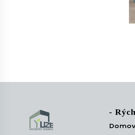
C
- Rýc
Domov