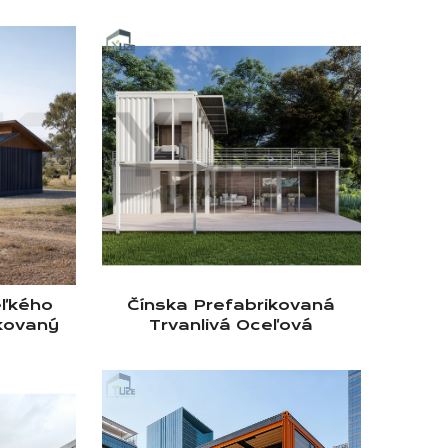
eľkého
Čínska Prefabrikovaná
kovaný
Trvanlivá Oceľová
edený
Konštrukcia Domu,
m Pre
Dvojpodlažný Rezidenčný
Dom S 3 Ložnicami,
Kontajnerový Hotel Pre
Austráliu