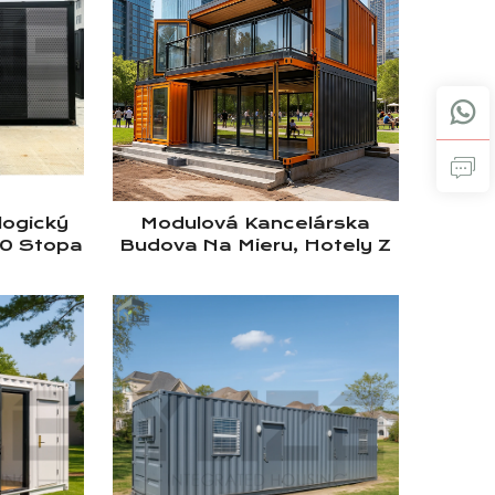
logický
Modulová Kancelárska
20 Stopa
Budova Na Mieru, Hotely Z
ho
Kontajnerov S Nábytkom
ého
Kompletného Výbavového
Domu S
Balenia
ňou Na