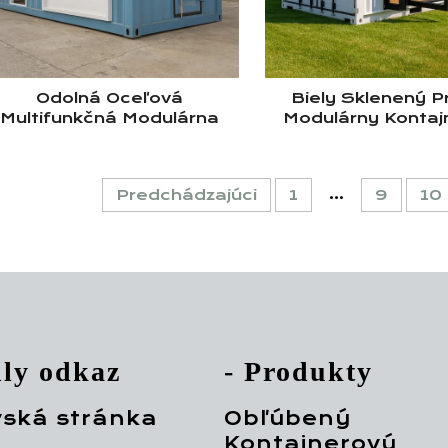
Odolná Oceľová
Biely Sklenený 
Multifunkčná Modulárna
Modulárny Kontaj
Dopravná Kontajnerová
Box S Pohybli
halupa S Jednou Ložnicou
Dvierami, Hliní
Pre Vonkajšie Použitie
Rámom A Mode
...
Predchádzajúci
1
9
10
Štýlom Strec
hly odkaz
- Produkty
ská stránka
Obľúbený
Kontajnerový