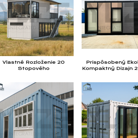
Vlastné Rozloženie 20
Prispôsobený Eko
Stopového
Kompaktný Dizajn 
Prefabrikovaného
40 Stopové
Dvojúrovňového
Prefabrikovan
Skladateľného
Kontajnerového 
Kontajnerového Domu S
Ložnicou A Kúpeľ
Kúpeľňou
Bývanie