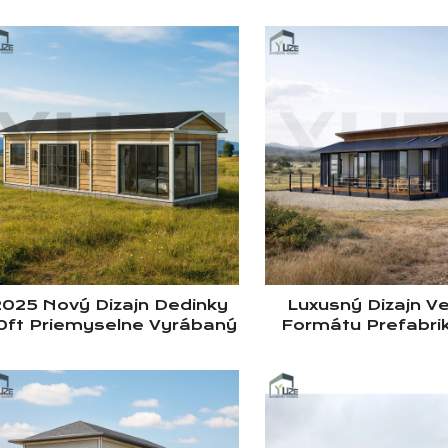
2025 Nový Dizajn Dedinky
Luxusný Dizajn V
0ft Priemyselne Vyrábaný
Formátu Prefabri
Prepravný Kontajner Malý
Trojitý 40' Prev
Domček
Kontajnerový Do
Bydlie