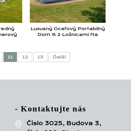
Predný
Luxusný Oceľový Portabilný
nerový
Dom S 2 Ložnicami Na
vými
Predaj Pre Dovolenku
kovým
rným
11
12
13
Ďalší
hy
- Kontaktujte nás
Číslo 3025, Budova 3,