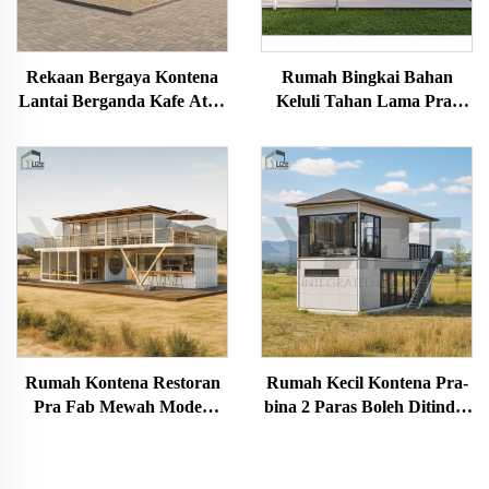
Rekaan Bergaya Kontena
Rumah Bingkai Bahan
Lantai Berganda Kafe Atap
Keluli Tahan Lama Pra-
Kontena Bar Kontena
ikan China, 2 Tingkat, Villa
Penghantaran Dijual
3 Bilik Tidur, Rumah
Kontena Hotel untuk
Australia
Rumah Kontena Restoran
Rumah Kecil Kontena Pra-
Pra Fab Mewah Moden
bina 2 Paras Boleh Ditindih
20Kaki 40Kaki Struktur
Reka Bentuk Susun Atur
Keluli Tahan Lama
Kustom 20 kaki dengan
Berbilang Tingkat
Bilik Mandi