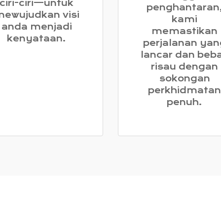
ciri-ciri—untuk
penghantaran
ewujudkan visi
kami
anda menjadi
memastikan
kenyataan.
perjalanan yan
lancar dan beb
risau dengan
sokongan
perkhidmatan
penuh.