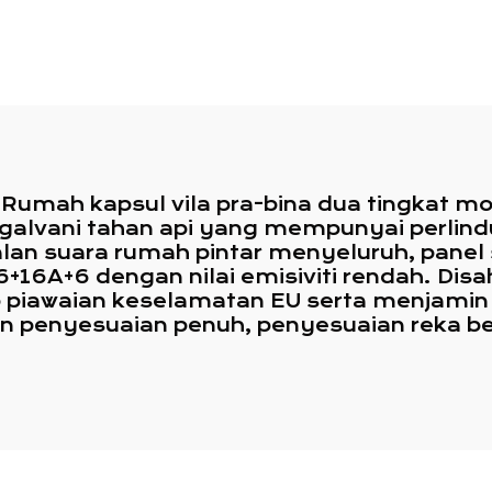
angunan Pejabat
Komersial
: Rumah kapsul vila pra-bina dua tingkat m
i galvani tahan api yang mempunyai perlin
awalan suara rumah pintar menyeluruh, panel
+16A+6 dengan nilai emisiviti rendah. Dis
piawaian keselamatan EU serta menjamin 
 penyesuaian penuh, penyesuaian reka ben