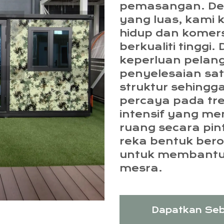
pemasangan. Den
yang luas, kami 
hidup dan komersi
berkualiti tinggi.
keperluan pelan
penyelesaian sat
struktur sehingg
percaya pada t
intensif yang 
ruang secara pin
reka bentuk ber
untuk membantu 
mesra.
Dapatkan Seb