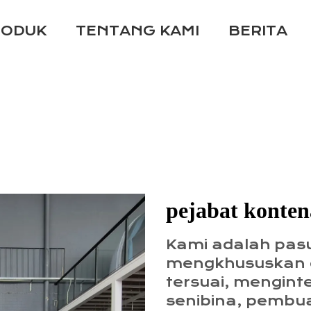
RODUK
TENTANG KAMI
BERITA
pejabat konten
Kami adalah pasu
mengkhususkan d
tersuai, mengint
senibina, pembu