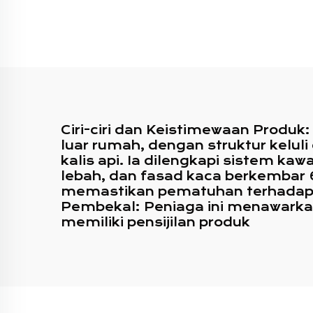
Penyelesaian Berbutir
B
Kayu Elegan Untuk
Kegunaan Luar Rumah
Hotel Pejabat Bangunan
Ciri-ciri dan Keistimewaan Produk
luar rumah, dengan struktur kelul
kalis api. Ia dilengkapi sistem k
lebah, dan fasad kaca berkembar 6
memastikan pematuhan terhadap 
Pembekal: Peniaga ini menawarkan
memiliki pensijilan produk