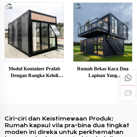
Modul Kontainer Prafab
Rumah Bekas Kaca Dua
Dengan Rangka Keluli
Lapisan Yang
Tahan Lasak Dan
Diperibadikan untuk
Penyelesaian Berbutir Kayu
Bangunan Pejabat
Elegan Untuk Kegunaan
Komersial
Luar Rumah Hotel Pejabat
Bangunan
Ciri-ciri dan Keistimewaan Produk:
Rumah kapsul vila pra-bina dua tingkat
moden ini direka untuk perkhemahan