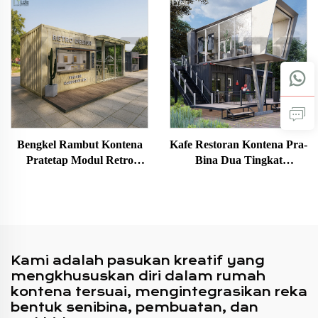
Elegan Untuk Kegunaan
Luar Rumah Hotel Pejabat
Bangunan
Bengkel Rambut Kontena
Kafe Restoran Kontena Pra-
Pratetap Modul Retro
Bina Dua Tingkat
Rumah Kecil Mudah Alih
Futuristik dengan Dapur
Pra-terbina
untuk Singapura
Kami adalah pasukan kreatif yang
mengkhususkan diri dalam rumah
kontena tersuai, mengintegrasikan reka
bentuk senibina, pembuatan, dan