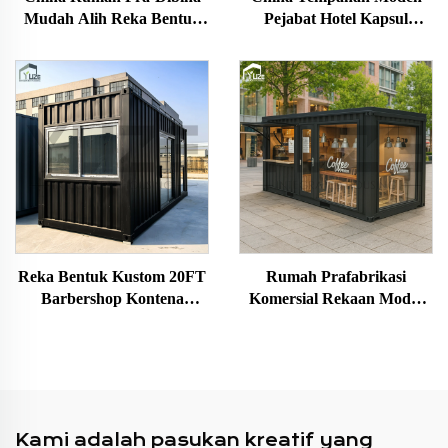
Mudah Alih Reka Bentuk
Pejabat Hotel Kapsul
Moden Apple Kapal
Angkasa Modular Pra-
Angkasa Pintar Glamping
Binaan Versatil Untuk
Rumah Tidur dengan Bilik
Pelancongan Budaya
Mandi & Dapur
Reka Bentuk Kustom 20FT
Rumah Prafabrikasi
Barbershop Kontena
Komersial Rekaan Modul
Modular Pra-Terhasil
Mudah Alih Kiosk Kopi
Kontena dengan Bumbung
Kanopi
Kami adalah pasukan kreatif yang