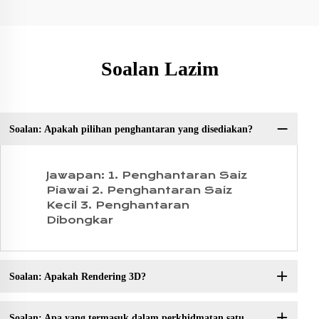
Soalan Lazim
Soalan: Apakah pilihan penghantaran yang disediakan?
S:
Jawapan: 1. Penghantaran Saiz
Piawai 2. Penghantaran Saiz
Kecil 3. Penghantaran
Dibongkar
Soalan: Apakah Rendering 3D?
Soalan: Apa yang termasuk dalam perkhidmatan satu