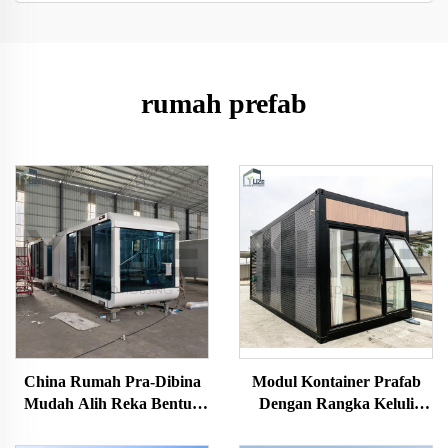
rumah prefab
China Rumah Pra-Dibina
Modul Kontainer Prafab
Mudah Alih Reka Bentuk
Dengan Rangka Keluli
Moden Apple Kapal
Tahan Lasak Dan
Angkasa Pintar Glamping
Penyelesaian Berbutir Kayu