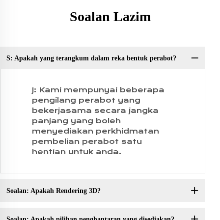
Soalan Lazim
S: Apakah yang terangkum dalam reka bentuk perabot?
S:
J: Kami mempunyai beberapa
pengilang perabot yang
bekerjasama secara jangka
panjang yang boleh
menyediakan perkhidmatan
pembelian perabot satu
hentian untuk anda.
Soalan: Apakah Rendering 3D?
Soalan: Apakah pilihan penghantaran yang disediakan?