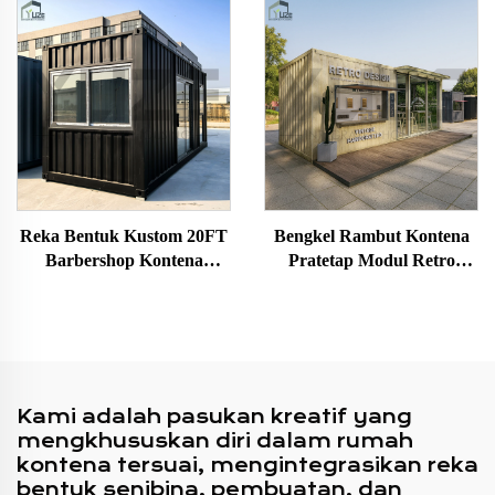
Rumah Tidur dengan Bilik
Elegan Untuk Kegunaan
Mandi & Dapur
Luar Rumah Hotel Pejabat
Bangunan
Reka Bentuk Kustom 20FT
Bengkel Rambut Kontena
Barbershop Kontena
Pratetap Modul Retro
Modular Pra-Terhasil
Rumah Kecil Mudah Alih
Pra-terbina
Kami adalah pasukan kreatif yang
mengkhususkan diri dalam rumah
kontena tersuai, mengintegrasikan reka
bentuk senibina, pembuatan, dan