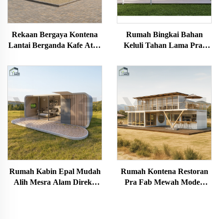
Rekaan Bergaya Kontena
Rumah Bingkai Bahan
Lantai Berganda Kafe Atap
Keluli Tahan Lama Pra-
Kontena Bar Kontena
ikan China, 2 Tingkat, Villa
Penghantaran Dijual
3 Bilik Tidur, Rumah
Kontena Hotel untuk
Australia
Rumah Kabin Epal Mudah
Rumah Kontena Restoran
Alih Mesra Alam Direka
Pra Fab Mewah Moden
untuk Usaha Pelancongan
20Kaki 40Kaki Struktur
Kem
Keluli Tahan Lama
Berbilang Tingkat