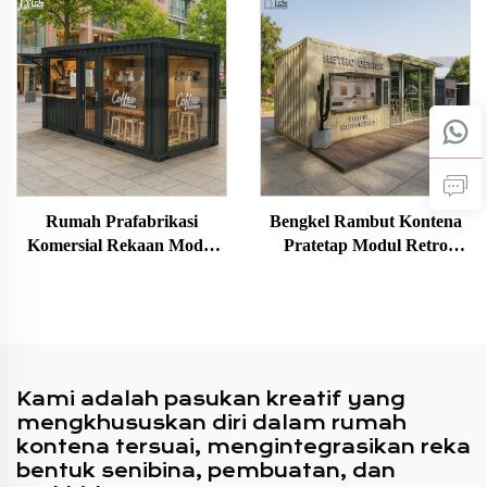
Elegan Untuk Kegunaan
Luar Rumah Hotel Pejabat
Bangunan
Rumah Prafabrikasi
Bengkel Rambut Kontena
Komersial Rekaan Modul
Pratetap Modul Retro
Mudah Alih Kiosk Kopi
Rumah Kecil Mudah Alih
Kontena dengan Bumbung
Pra-terbina
Kanopi
Kami adalah pasukan kreatif yang
mengkhususkan diri dalam rumah
kontena tersuai, mengintegrasikan reka
bentuk senibina, pembuatan, dan