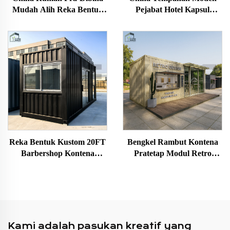
Mudah Alih Reka Bentuk
Pejabat Hotel Kapsul
Moden Apple Kapal
Angkasa Modular Pra-
Angkasa Pintar Glamping
Binaan Versatil Untuk
Rumah Tidur dengan Bilik
Pelancongan Budaya
Mandi & Dapur
Reka Bentuk Kustom 20FT
Bengkel Rambut Kontena
Barbershop Kontena
Pratetap Modul Retro
Modular Pra-Terhasil
Rumah Kecil Mudah Alih
Pra-terbina
Kami adalah pasukan kreatif yang