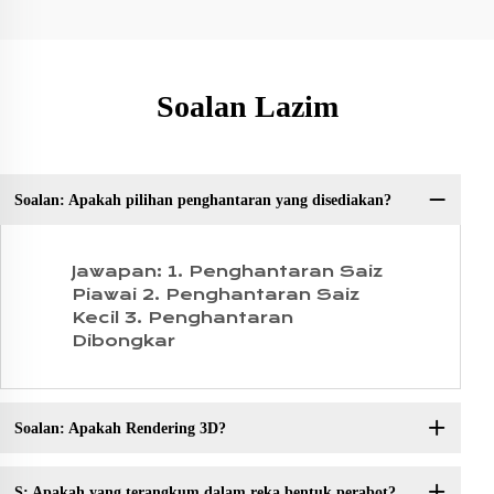
Soalan Lazim
Soalan: Apakah pilihan penghantaran yang disediakan?
S:
Jawapan: 1. Penghantaran Saiz
Piawai 2. Penghantaran Saiz
Kecil 3. Penghantaran
Dibongkar
Soalan: Apakah Rendering 3D?
S: Apakah yang terangkum dalam reka bentuk perabot?