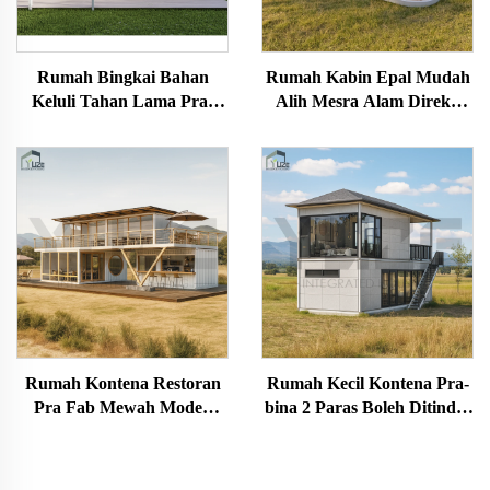
Rumah Bingkai Bahan
Rumah Kabin Epal Mudah
Keluli Tahan Lama Pra-
Alih Mesra Alam Direka
ikan China, 2 Tingkat, Villa
untuk Usaha Pelancongan
3 Bilik Tidur, Rumah
Kem
Kontena Hotel untuk
Australia
Rumah Kontena Restoran
Rumah Kecil Kontena Pra-
Pra Fab Mewah Moden
bina 2 Paras Boleh Ditindih
20Kaki 40Kaki Struktur
Reka Bentuk Susun Atur
Keluli Tahan Lama
Kustom 20 kaki dengan
Berbilang Tingkat
Bilik Mandi