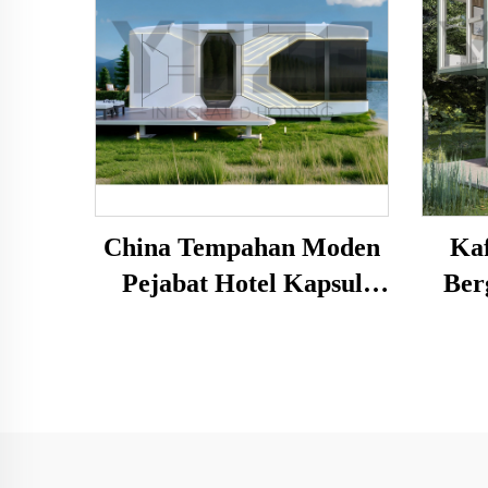
China Tempahan Moden
Ka
Pejabat Hotel Kapsul
Ber
Angkasa Modular Pra-
Kaca
Binaan Versatil Untuk
ter
Pelancongan Budaya