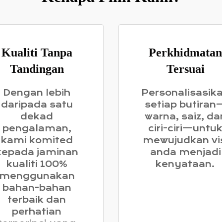
Kualiti Tanpa
Perkhidmatan
Tandingan
Tersuai
Dengan lebih
Personalisasik
daripada satu
setiap butiran
dekad
warna, saiz, da
pengalaman,
ciri-ciri—untu
kami komited
mewujudkan vi
kepada jaminan
anda menjadi
kualiti 100%
kenyataan.
menggunakan
bahan-bahan
terbaik dan
perhatian