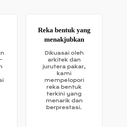
Reka bentuk yang
menakjubkan
an
Dikuasai oleh
—
arkitek dan
n
jurutera pakar,
k
kami
si
mempelopori
reka bentuk
terkini yang
menarik dan
berprestasi.