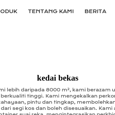
RODUK
TENTANG KAMI
BERITA
kedai bekas
i lebih daripada 8000 m², kami berazam u
a berkualiti tinggi. Kami mengekalkan per
ahayaan, pintu dan tingkap, membolehka
dari segi kos dan boleh disesuaikan. Kami
iner suai reka, mengintegrasikan perkhid