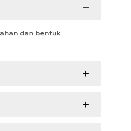
Soalan
bahan dan bentuk