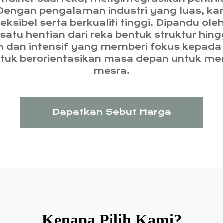
engan pengalaman industri yang luas, ka
ksibel serta berkualiti tinggi. Dipandu ol
atu hentian dari reka bentuk struktur hin
an intensif yang memberi fokus kepada 
entuk berorientasikan masa depan untuk 
mesra.
Dapatkan Sebut Harga
Kenapa Pilih Kami?