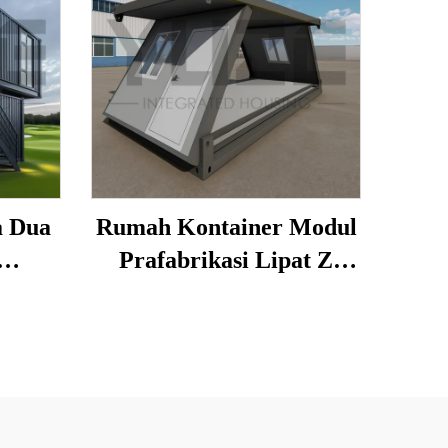
a Dua
Rumah Kontainer Modul
Prafabrikasi Lipat Z
tuk
Reka Bentuk Kompak
at
untuk Keperluan Luar
Bangunan Pejabat
Pemasangan Cepat