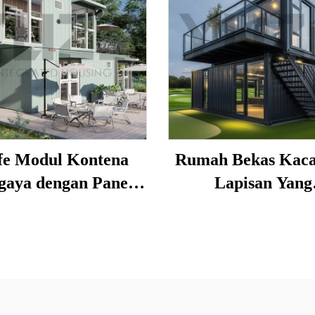
fe Modul Kontena
Rumah Bekas Kac
gaya dengan Panel
Lapisan Yang
 Besar, Kedai Pra-
Diperibadikan un
bina Mudah Alih 2
Bangunan Pejab
Tingkat
Komersial