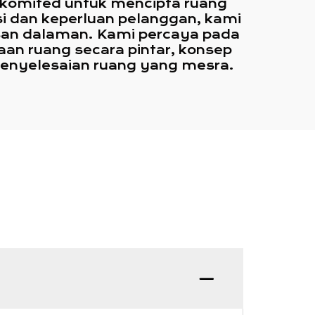
komited untuk mencipta ruang
asi dan keperluan pelanggan, kami
asan dalaman. Kami percaya pada
n ruang secara pintar, konsep
penyelesaian ruang yang mesra.
S: ME