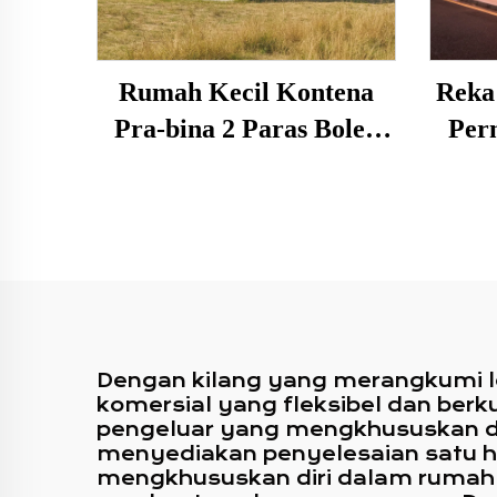
Rumah Kecil Kontena
Reka
Pra-bina 2 Paras Boleh
Per
Ditindih Reka Bentuk
Pe
Susun Atur Kustom 20
Mud
kaki dengan Bilik Mandi
Kelu
Dengan kilang yang merangkumi l
komersial yang fleksibel dan berk
pengeluar yang mengkhususkan di
menyediakan penyelesaian satu hen
mengkhususkan diri dalam rumah k