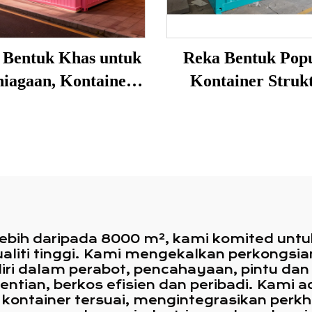
 Bentuk Khas untuk
Reka Bentuk Pop
niagaan, Kontainer
Kontainer Struk
nghantaran Modul
Keluli Modul Muda
ah Alih Struktur
Boleh Diturapkan 
li untuk Kedai Teh
Kedai Pop Up
Susu dan Kopi
ebih daripada 8000 m², kami komited untu
ualiti tinggi. Kami mengekalkan perkongsi
ri dalam perabot, pencahayaan, pintu da
tian, berkos efisien dan peribadi. Kami a
ontainer tersuai, mengintegrasikan perkhi