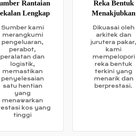
umber Rantaian
Reka Bentuk
ekalan Lengkap
Menakjubkan
Sumber kami
Dikuasai oleh
merangkumi
arkitek dan
pengeluaran,
jurutera pakar
perabot,
kami
peralatan dan
mempelopori
logistik,
reka bentuk
memastikan
terkini yang
penyelesaian
menarik dan
satu hentian
berprestasi.
yang
menawarkan
restasi kos yang
tinggi