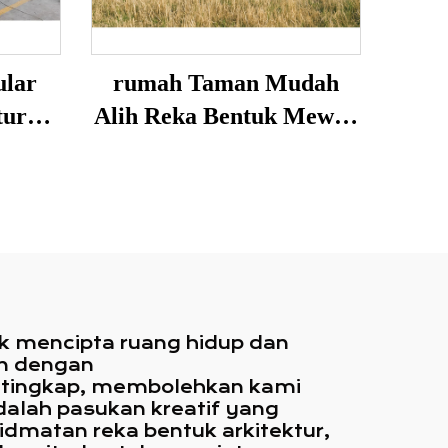
ular
rumah Taman Mudah
tur
Alih Reka Bentuk Mewah
h Alih
40ft dengan Hiasan Kayu
untuk
Dibuat daripada
Kontainer Penghantaran
untuk Australia
k mencipta ruang hidup dan
an dengan
n tingkap, membolehkan kami
dalah pasukan kreatif yang
dmatan reka bentuk arkitektur,