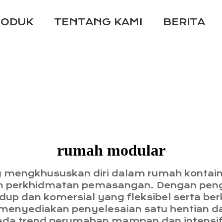
RODUK
TENTANG KAMI
BERITA
rumah modular
g mengkhususkan diri dalam rumah kontaine
an perkhidmatan pemasangan. Dengan penga
p dan komersial yang fleksibel serta berku
menyediakan penyelesaian satu hentian dar
ada trend perumahan mampan dan intensi