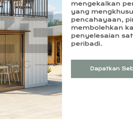
mengekalkan per
yang mengkhusus
pencahayaan, pin
membolehkan ka
penyelesaian sat
peribadi.
Dapatkan Seb