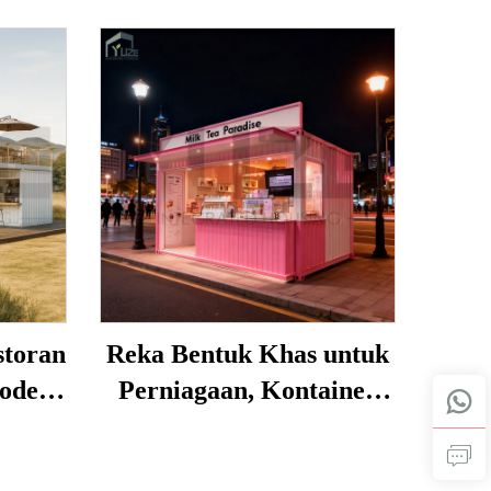
toran
Reka Bentuk Khas untuk
oden
Perniagaan, Kontainer
uktur
Penghantaran Modul
ama
Mudah Alih Struktur