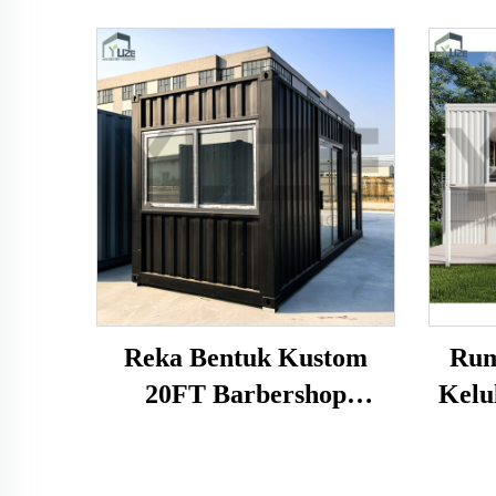
Reka Bentuk Kustom
Rum
20FT Barbershop
Kelu
Kontena Modular Pra-
ika
Terhasil
Vi