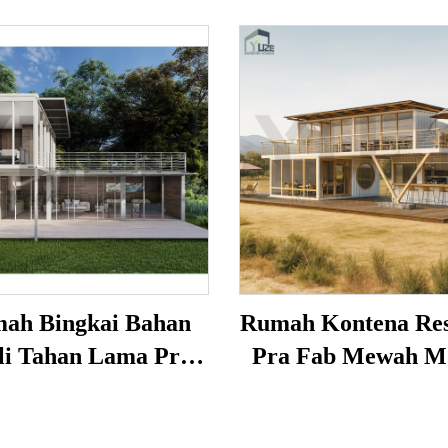
ah Bingkai Bahan
Rumah Kontena Res
li Tahan Lama Pra-
Pra Fab Mewah M
n China, 2 Tingkat,
20Kaki 40Kaki Str
lla 3 Bilik Tidur,
Keluli Tahan L