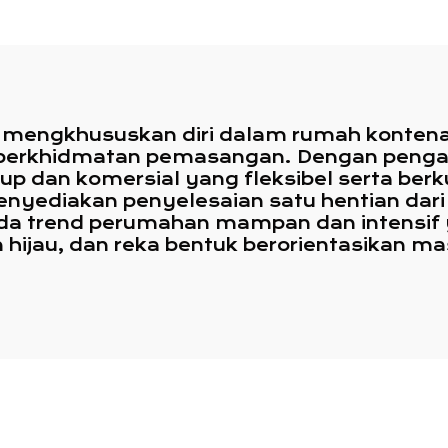
ah Kontena Hotel
Berbilang Tingk
untuk Australia
 mengkhususkan diri dalam rumah kontena 
 perkhidmatan pemasangan. Dengan pengal
 dan komersial yang fleksibel serta berkua
nyediakan penyelesaian satu hentian dari 
ada trend perumahan mampan dan intens
an hijau, dan reka bentuk berorientasikan