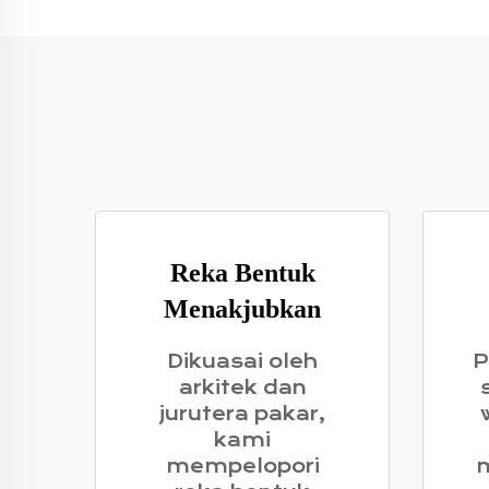
Reka Bentuk
Menakjubkan
Dikuasai oleh
P
arkitek dan
jurutera pakar,
kami
mempelopori
m