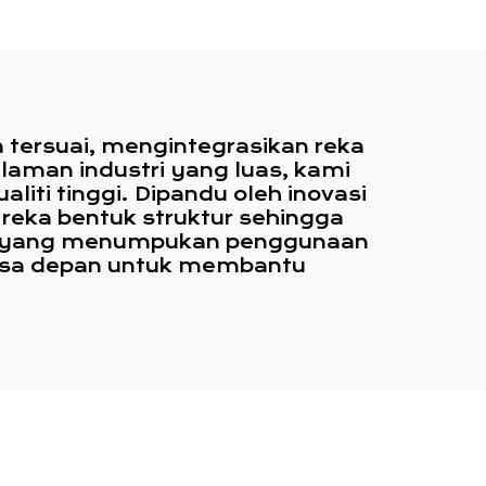
at
Keluli untuk Kedai Teh
Susu dan Kopi
tersuai, mengintegrasikan reka
aman industri yang luas, kami
liti tinggi. Dipandu oleh inovasi
reka bentuk struktur sehingga
if yang menumpukan penggunaan
 masa depan untuk membantu