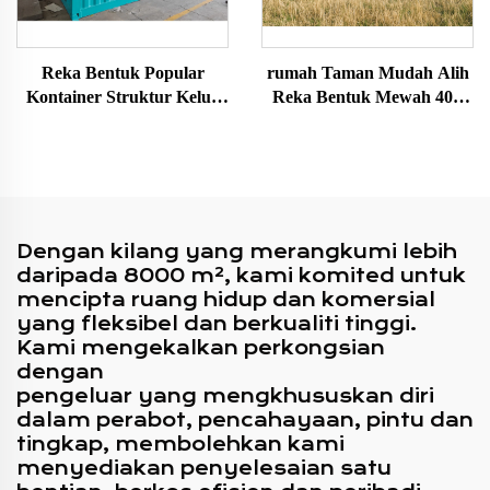
Reka Bentuk Popular
rumah Taman Mudah Alih
Kontainer Struktur Keluli
Reka Bentuk Mewah 40ft
Modul Mudah Alih Boleh
dengan Hiasan Kayu Dibuat
Diturapkan untuk Kedai
daripada Kontainer
Pop Up
Penghantaran untuk
Australia
Dengan kilang yang merangkumi lebih
daripada 8000 m², kami komited untuk
mencipta ruang hidup dan komersial
yang fleksibel dan berkualiti tinggi.
Kami mengekalkan perkongsian
dengan
pengeluar yang mengkhususkan diri
dalam perabot, pencahayaan, pintu dan
tingkap, membolehkan kami
menyediakan penyelesaian satu