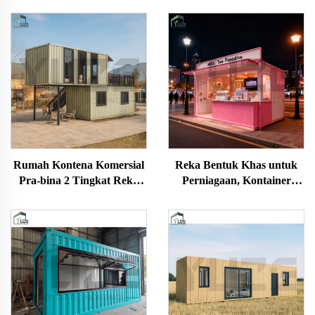
Rumah Kontena Komersial
Reka Bentuk Khas untuk
Pra-bina 2 Tingkat Reka
Perniagaan, Kontainer
Bentuk Kustom
Penghantaran Modul
Mudah Alih Struktur Keluli
untuk Kedai Teh Susu dan
Kopi