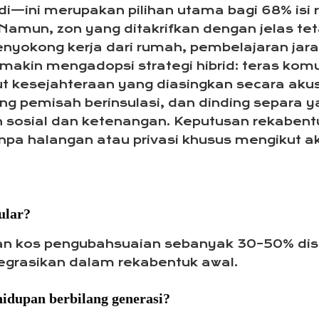
—ini merupakan pilihan utama bagi 68% isi r
mun, zon yang ditakrifkan dengan jelas teta
okong kerja dari rumah, pembelajaran jarak
makin mengadopsi strategi hibrid: teras komu
dut kesejahteraan yang diasingkan secara akus
ding pemisah berinsulasi, dan dinding separa 
osial dan ketenangan. Keputusan rekabentu
pa halangan atau privasi khusus mengikut akt
ular?
an kos pengubahsuaian sebanyak 30–50% d
grasikan dalam rekabentuk awal.
dupan berbilang generasi?