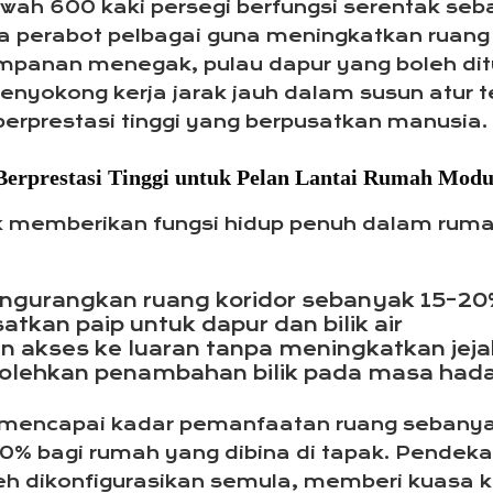
 600 kaki persegi berfungsi serentak sebagai
a perabot pelbagai guna meningkatkan ruang
panan menegak, pulau dapur yang boleh dituk
 menyokong kerja jarak jauh dalam susun atu
erprestasi tinggi yang berpusatkan manusia.
Berprestasi Tinggi untuk Pelan Lantai Rumah Modul
k memberikan fungsi hidup penuh dalam rumah
ngurangkan ruang koridor sebanyak 15–2
tkan paip untuk dapur dan bilik air
 akses ke luaran tanpa meningkatkan jeja
lehkan penambahan bilik pada masa hada
i mencapai kadar pemanfaatan ruang sebany
 70% bagi rumah yang dibina di tapak. Pendek
 dikonfigurasikan semula, memberi kuasa k