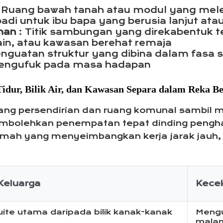
: Ruang bawah tanah atau modul yang mele
ibadi untuk ibu bapa yang berusia lanjut a
uhan
: Titik sambungan yang direkabentuk 
ain, atau kawasan berehat remaja
enguatan struktur yang dibina dalam fas
ngufuk pada masa hadapan
idur, Bilik Air, dan Kawasan Separa dalam Reka 
ng persendirian dan ruang komunal sambil 
mbolehkan penempatan tepat dinding pengha
rumah yang menyeimbangkan kerja jarak jauh,
Keluarga
Kece
ite utama daripada bilik kanak-kanak
Mengu
mala