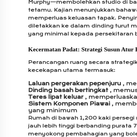
Murphy—membolehkan studio di bawah
tetamu. Kajian menunjukkan bahaw
memperluas keluasan tapak. Penyim
diletakkan ke dalam dinding turut
yang minimal kepada persekitaran b
Kecermatan Padat: Strategi Susun Atur 
Perancangan ruang secara strategi
kecekapan utama termasuk:
Laluan pergerakan pepenjuru
, me
Dinding basah bertingkat
, memusa
Teres lipat keluar
, memperluaskan
Sistem Komponen Piawai
, membo
yang minimum
Rumah di bawah 1,200 kaki perseg
jauh lebih tinggi berbanding purata
menyokong pembahagian yang boleh