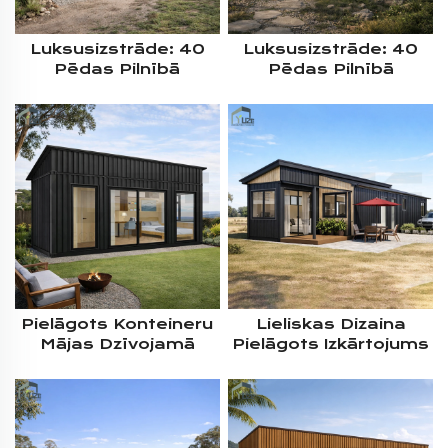
Luksusizstrāde: 40
Luksusizstrāde: 40
Pēdas Pilnībā
Pēdas Pilnībā
Aprīkota Rūpnīcā
Aprīkota Tērauda
Gatavota Izolēta
Konstrukcijas Rūpnīcā
Modulārā Transporta
Gatavota Izolēta
Konteineru Māja Ar
Modulārā Transporta
Slīpu Jumtu
Konteineru Dzīvojamā
Māja Aukstam
Klimatam
Pielāgots Konteineru
Lieliskas Dizaina
Mājas Dzīvojamā
Pielāgots Izkārtojums
Privātmāja Neliels
Pilnībā Aprīkots
Aizmugures Pagalms
Modulārs 2*40FT
Dārzs Pašizmantotai
Prefabrikāts
Izmantošanai
Dzīvojamais
Komfortabls
Konteineru Villa Mājas