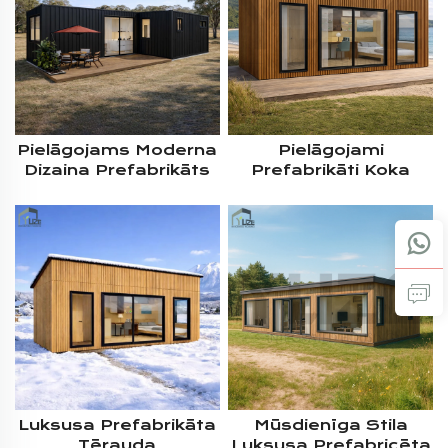
Kompakts
Funkcionāls
Pielāgojams Moderna
Pielāgojami
Dizaina Prefabrikāts
Prefabrikāti Koka
Dzīvojamais
Ārējie Apdarē Paneļi
Konteiners 20FT
Videi Draudzīgā
40FT Pārveidotas
Tērauda Konteineru
Luksusa Konteineru
Māja Mājoklis
Mājas Dzīvošanai
Dzīvoklis
Luksusa Prefabrikāta
Mūsdienīga Stila
Tērauda
Luksusa Prefabricēta