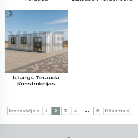
Konstrukcijas Mobilais
2-4 Guļamistabu
Pilnībā Aprīkots
Vieglā Tērauda
Konteineru Mājas
Konstrukcijas
Modulārais Dzīvoklis
Dzīvojamā Konteineru
Vila Mājiņa
Izturīgs Tērauda
Konstrukcijas
Trīskāršais 20 Pēdu
Prefabrikāts Modulārs
Mobilais Konteineris
Birosu Ēkai
...
Iepriekšējais
1
2
3
4
6
Nākamais
Komerciālam Darba
Vietam