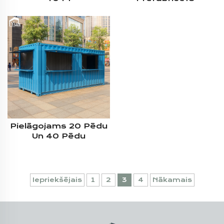
Pirmsāgatavots
Modulārs Konteineris
Izbraukšanas
Bārbikšanai
Konteineru Veikals
Pārvietojams Kafijas
Dzīvokļu Barā Lieliem
Veikals Mobilais
Izstādes Logiem
Mājiņas Nams
Restorānu Un Bāru
Pielietojumam
Pielāgojams 20 Pēdu
Un 40 Pēdu
Konteiners Ātrās
Ēšanas Veikals
Prefab Uzcelts
Mobilais Kafijas
Iepriekšējais
1
2
3
4
Nākamais
Veikals