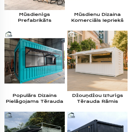
Mūsdienīgs
Mūsdienu Dizaina
Prefabrikāts
Komerciāls Iepriekš
Komerciālais Āra 20
Saliktu Elementu
Collu Izvelkams
Kafijas Bārs,
Modulārs Kafijas Bārs
Restorāns,
Uz Kravas Konteinera
Uzņēmējdarbība,
Bāzes, Pārdošanai
Pārnēsājama
Modulāra Transporta
Konteineru Kafejnīca
Populārs Dizains
Džouņdžou Izturīgs
Pielāgojams Tērauda
Tērauda Rāmis
Konstrukcijas
Pirmsgatavotā Māja
Mobīlais Modulārais
Portatīvs Ekoloģiski
Transporta
Draudzīgs Mini
Konteiners
Uzplaiksnījies
Izbrauktuve Veikalam
Konteineru Ātrās