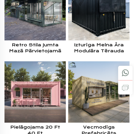
Ēšanas Veikals
Retro Stila Jumta
Izturīga Melna Āra
Mazā Pārvietojamā
Modulāra Tērauda
Moduļmāja Kuģa
Krātuve Viegli
Konteineru Kafejnīca
Uzstādāma Laika
Pārdošanai Austrālijā
Apstākļiem Izturīga
Kuģu Konteineru Māja
Pielāgojams 20 Ft
Vecmodīgs
40 Ft
Prefabricēts