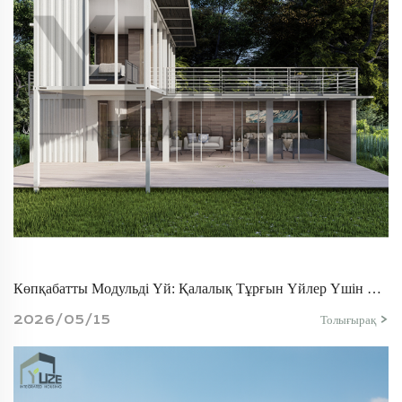
Көпқабатты Модульді Үй: Қалалық Тұрғын Үйлер Үшін Тиімді Шешімдер
2026/05/15
Толығырақ >