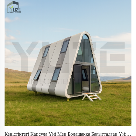
Кеңістіктегі Капсула Үйі Мен Болашаққа Бағытталған Үй: Негізгі Артықшылықтар