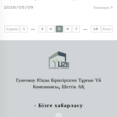
2026/05/09
Толығырақ >
...
...
Алдыңғы
1
3
4
5
6
7
18
Келесі
Гуанчжоу Юцзы Біріктірілген Тұрғын Үй
Компаниясы, Шеттік АҚ
- Бізге хабарласу