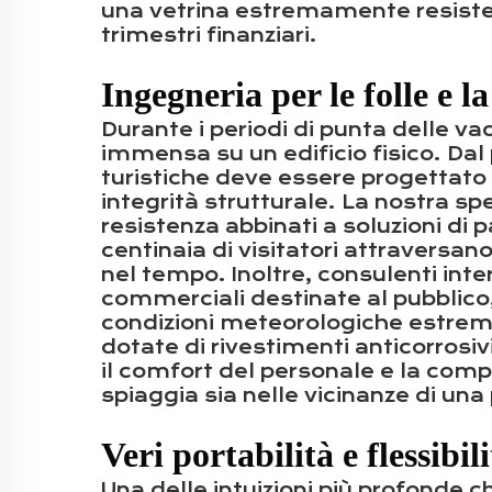
una vetrina estremamente resistente
trimestri finanziari.
Ingegneria per le folle e l
Durante i periodi di punta delle v
immensa su un edificio fisico. Dal 
turistiche deve essere progettato
integrità strutturale. La nostra spe
resistenza abbinati a soluzioni di
centinaia di visitatori attraversan
nel tempo. Inoltre, consulenti inter
commerciali destinate al pubblico,
condizioni meteorologiche estreme, 
dotate di rivestimenti anticorrosiv
il comfort del personale e la comp
spiaggia sia nelle vicinanze di una 
Veri portabilità e flessibil
Una delle intuizioni più profonde 