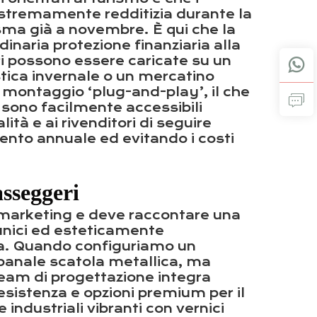
 estremamente redditizia durante la
asma già a novembre. È qui che la
dinaria protezione finanziaria alla
ri possono essere caricate su un
stica invernale o un mercatino
o montaggio ‘plug-and-play’, il che
 sono facilmente accessibili
ità e ai rivenditori di seguire
mento annuale ed evitando i costi
asseggeri
 di marketing e deve raccontare una
 unici ed esteticamente
dia. Quando configuriamo un
banale scatola metallica, ma
team di progettazione integra
esistenza e opzioni premium per il
industriali vibranti con vernici