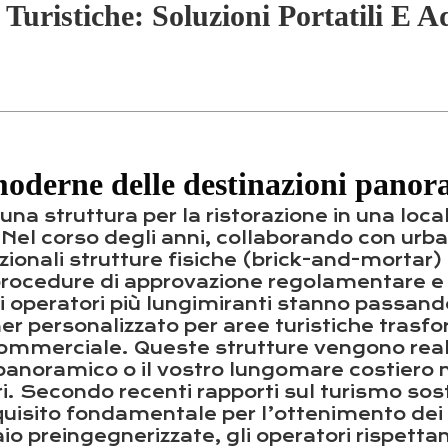
Turistiche: Soluzioni Portatili E Ad
moderne delle destinazioni pano
na struttura per la ristorazione in una loca
. Nel corso degli anni, collaborando con urba
zionali strutture fisiche (brick-and-mortar)
e procedure di approvazione regolamentare e
i operatori più lungimiranti stanno passand
er personalizzato per aree turistiche trasf
ommerciale. Queste strutture vengono realizz
 panoramico o il vostro lungomare costiero 
i. Secondo recenti rapporti sul turismo sost
equisito fondamentale per l’ottenimento dei
io preingegnerizzate, gli operatori rispetta