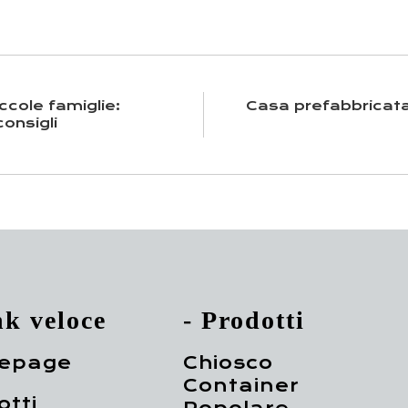
ccole famiglie:
Casa prefabbricata
onsigli
nk veloce
- Prodotti
epage
Chiosco
Container
otti