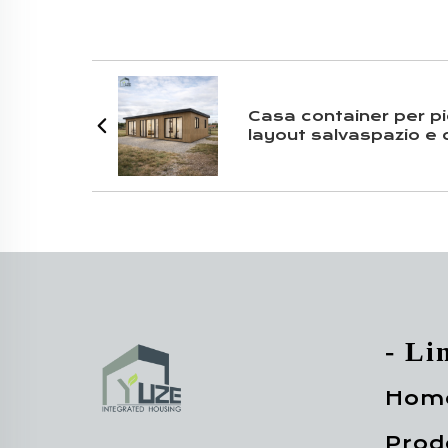
Casa container per pi
layout salvaspazio e c
- Li
Hom
Prod