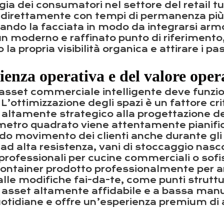
ia dei consumatori nel settore del retail tu
la direttamente con tempi di permanenza più 
zzando la facciata in modo da integrarsi ar
n moderno e raffinato punto di riferimento,
a propria visibilità organica e attirare i pas
ienza operativa e del valore oper
un asset commerciale intelligente deve funz
. L’ottimizzazione degli spazi è un fattore c
io altamente strategico alla progettazione de
metro quadrato viene attentamente pianifica
do movimento dei clienti anche durante gli o
ad alta resistenza, vani di stoccaggio nascos
professionali per cucine commerciali o sofis
tainer prodotto professionalmente per aree t
 alle modifiche fai-da-te, come punti strutt
 un asset altamente affidabile e a bassa manu
quotidiane e offre un’esperienza premium di 