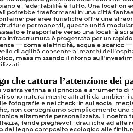
ano e l’adattabilità è tutto. Una location
ali potrebbe trasformarsi in una città fant
ontainer per aree turistiche offre una straor
e strutture permanenti, queste unità modula
ssato e trasportate verso una località scii
era infrastruttura è progettata per un rapid
utenze — come elettricità, acqua e scarico —
ello di agilità consente ai marchi dell’ospital
lico, massimizzando il ritorno sull’investi
lizzati.
gn che cattura l’attenzione dei p
, la vostra vetrina è il principale strumento
risti sono naturalmente attratti da ambienti
elle fotografie e nei check-in sui social me
tiche, non consegniamo semplicemente una 
onica altamente personalizzata. Il nostro 
ltezza, tende pieghevoli idrauliche ad alta r
dal legno composito ecologico alle finiture 