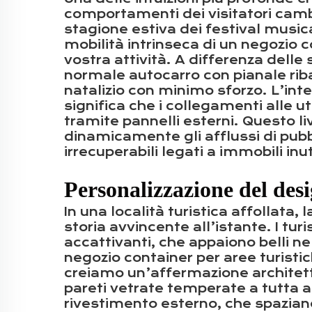
comportamenti dei visitatori cambi
stagione estiva dei festival music
mobilità intrinseca di un negozio c
vostra attività. A differenza dell
normale autocarro con pianale riba
natalizio con minimo sforzo. L’int
significa che i collegamenti alle 
tramite pannelli esterni. Questo liv
dinamicamente gli afflussi di pubb
irrecuperabili legati a immobili inuti
Personalizzazione del desi
In una località turistica affollata
storia avvincente all’istante. I tu
accattivanti, che appaiono belli n
negozio container per aree turis
creiamo un’affermazione architett
pareti vetrate temperate a tutta a
rivestimento esterno, che spaziano 