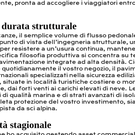
, pronta ad accogliere i viaggiatori entro p
a durata strutturale
acanze, il semplice volume di flusso pedona
punto di vista dell’ingegneria strutturale, 
 per resistere a un’usura continua, manten
cifica filosofia produttiva si concentra su te
 pavimentazione integrate ad alta densità. 
o quotidianamente il vostro negozio, il pavi
nazionali specializzati nella sicurezza edili
 situate in località turistiche costiere o m
dai forti venti ai carichi elevati di neve. L
i di qualità marina e di strati avanzati di 
leta protezione del vostro investimento, si
pista da sci alpina.
ità stagionale
che ho acquisito gestendo asset commerciali 