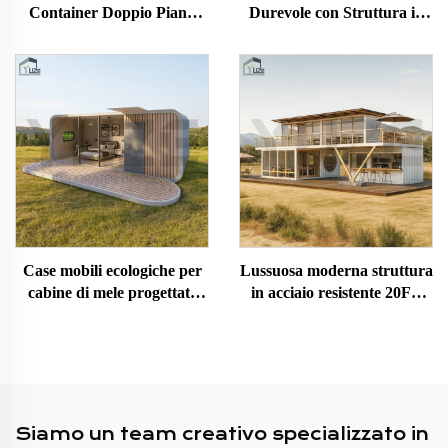
Container Doppio Piano
Durevole con Struttura in
Café Rooftop Container per
Acciaio Made in Cina, Villa
Bar in vendita
Residenziale su Due Livelli
con 3 Camere da Letto,
Casa Container per Hotel in
Australia
Case mobili ecologiche per
Lussuosa moderna struttura
cabine di mele progettate
in acciaio resistente 20FT
per attività turistiche da
40FT, casa container
campeggio
prefabbricata personalizzata
su più livelli
Siamo un team creativo specializzato in