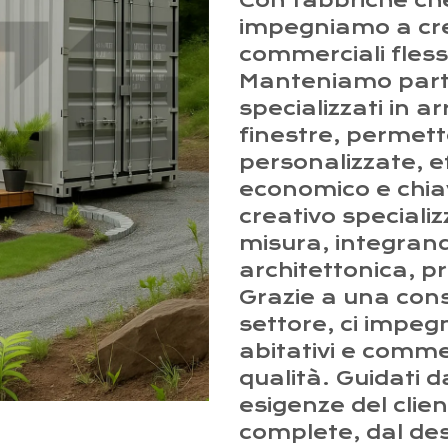
Con fabbriche che
impegniamo a crea
commerciali flessib
Manteniamo partn
specializzati in ar
finestre, permette
personalizzate, ef
economico e chia
creativo speciali
misura, integrand
architettonica, p
Grazie a una cons
settore, ci impeg
abitativi e commerc
qualità. Guidati d
esigenze del clie
complete, dal des