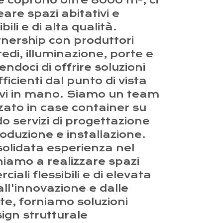
 coprono oltre 8000 m², ci
re spazi abitativi e
ili e di alta qualità.
ership con produttori
redi, illuminazione, porte e
ndoci di offrire soluzioni
ficienti dal punto di vista
vi in mano. Siamo un team
zzato in case container su
o servizi di progettazione
roduzione e installazione.
olidata esperienza nel
niamo a realizzare spazi
iali flessibili e di elevata
all'innovazione e dalle
nte, forniamo soluzioni
ign strutturale