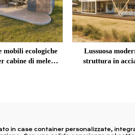
 mobili ecologiche
Lussuosa moder
er cabine di mele
struttura in acci
ettate per attività
resistente 20FT 4
stiche da campeggio
casa container
prefabbricata
personalizzata su
livelli
to in case container personalizzate, integr