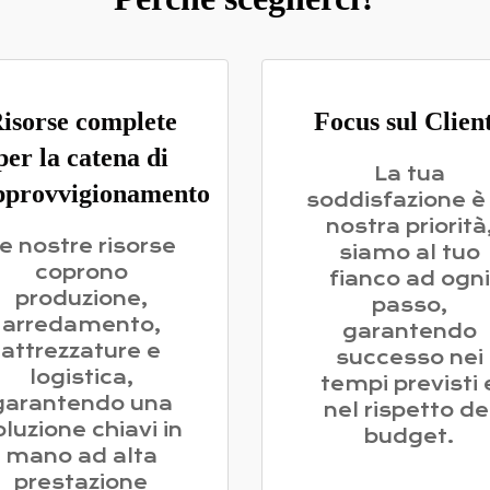
isorse complete
Focus sul Clien
per la catena di
La tua
pprovvigionamento
soddisfazione è 
nostra priorità
e nostre risorse
siamo al tuo
coprono
fianco ad ogni
produzione,
passo,
arredamento,
garantendo
attrezzature e
successo nei
logistica,
tempi previsti 
garantendo una
nel rispetto de
oluzione chiavi in
budget.
mano ad alta
prestazione