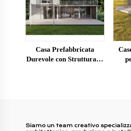
Casa Prefabbricata
Case
Durevole con Struttura in
p
Acciaio Made in Cina,
prog
Villa Residenziale su Due
turi
Livelli con 3 Camere da
Letto, Casa Container per
Hotel in Australia
Siamo un team creativo specializza