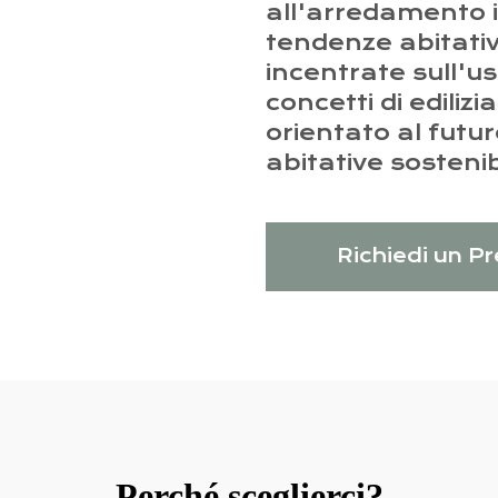
all'arredamento 
tendenze abitative
incentrate sull'us
concetti di ediliz
orientato al futur
abitative sostenibi
Richiedi un P
Perché sceglierci?