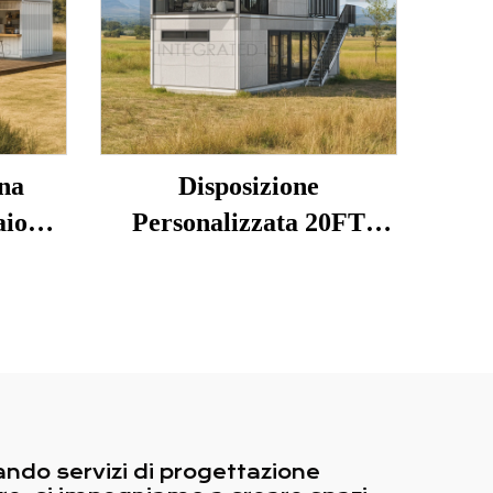
na
Disposizione
aio
Personalizzata 20FT
0FT,
Prefabbricata a 2 Livelli
Sovrapponibile Casa
Container Piccola con
 più
Bagno
ando servizi di progettazione