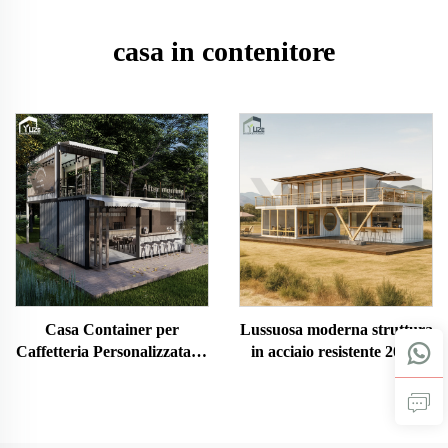
casa in contenitore
Casa Container per
Lussuosa moderna struttura
Caffetteria Personalizzata di
in acciaio resistente 20FT
Alto Livello a Due Piani con
40FT, casa container
Bancone Bar Completo
prefabbricata personalizzata
su più livelli