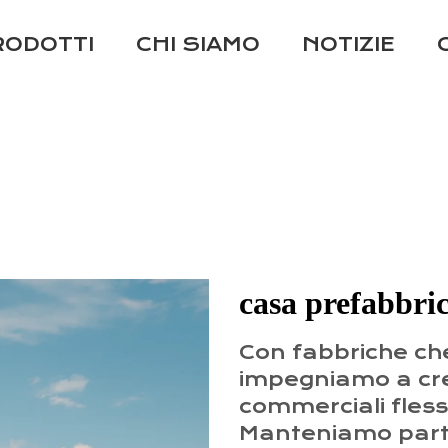
RODOTTI
CHI SIAMO
NOTIZIE
casa prefabbri
Con fabbriche che
impegniamo a crea
commerciali flessib
Manteniamo partn