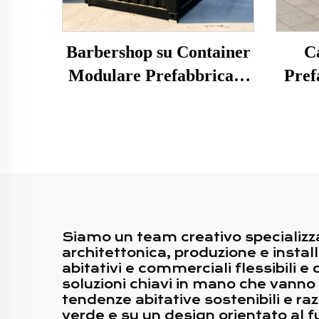
Barbershop su Container
C
Modulare Prefabbricato
Pref
su Misura da 20 Piedi
Porta
Chios
Siamo un team creativo specializza
architettonica, produzione e instal
abitativi e commerciali flessibili e
soluzioni chiavi in mano che vanno
tendenze abitative sostenibili e razi
verde e su un design orientato al fut