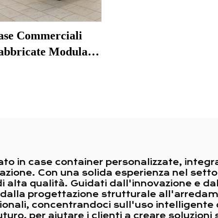
ase Commerciali
abbricate Modulari
tili in Container per
co Caffè con Tettoia
to in case container personalizzate, integr
lazione. Con una solida esperienza nel sett
 di alta qualità. Guidati dall'innovazione e d
 dalla progettazione strutturale all'arreda
onali, concentrandoci sull'uso intelligente d
uro, per aiutare i clienti a creare soluzioni 