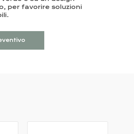
o, per favorire soluzioni
li.
reventivo