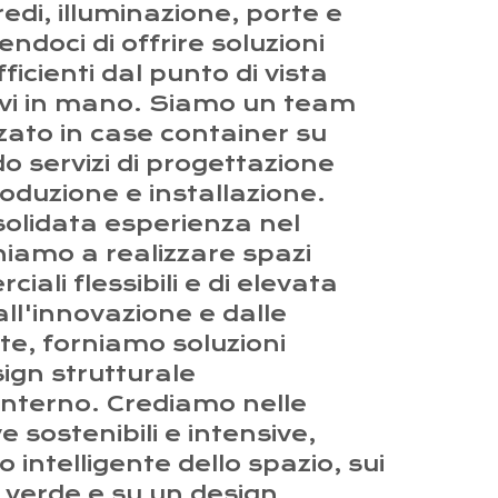
redi, illuminazione, porte e
ndoci di offrire soluzioni
ficienti dal punto di vista
vi in mano. Siamo un team
zzato in case container su
o servizi di progettazione
roduzione e installazione.
olidata esperienza nel
niamo a realizzare spazi
iali flessibili e di elevata
all'innovazione e dalle
nte, forniamo soluzioni
ign strutturale
interno. Crediamo nelle
 sostenibili e intensive,
o intelligente dello spazio, sui
ia verde e su un design