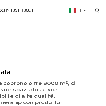
CONTATTACI
IT
cata
 coprono oltre 8000 m², ci
re spazi abitativi e
ili e di alta qualità.
ership con produttori