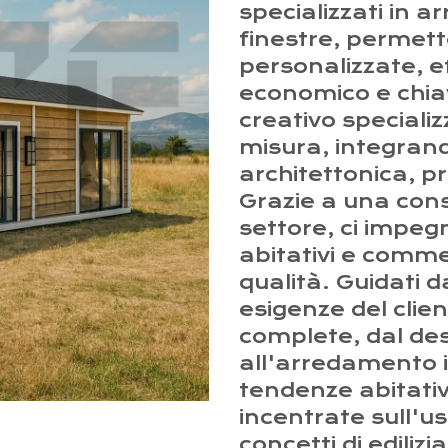
specializzati in ar
finestre, permette
personalizzate, ef
economico e chia
creativo speciali
misura, integrand
architettonica, p
Grazie a una cons
settore, ci impeg
abitativi e commerc
qualità. Guidati d
esigenze del clie
complete, dal des
all'arredamento 
tendenze abitative
incentrate sull'us
concetti di ediliz