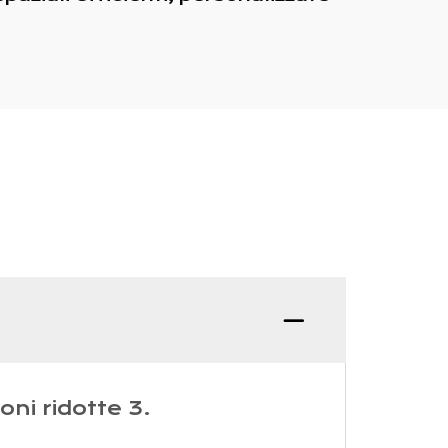
D: Cos'
ni ridotte 3.