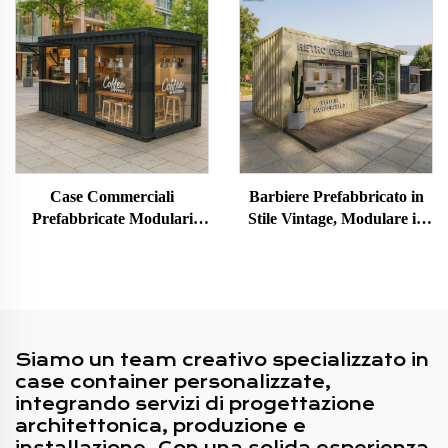
Spaziale Prefabbricati per
Turismo Culturale
Case Commerciali
Barbiere Prefabbricato in
Prefabbricate Modulari
Stile Vintage, Modulare in
Portatili in Container per
Container, Casa Mobile
Chiosco Caffè con Tettoia
Piccola per Caffè Portatile
Siamo un team creativo specializzato in
case container personalizzate,
integrando servizi di progettazione
architettonica, produzione e