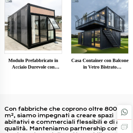
Modulo Prefabbricato in
Casa Container con Balcone
Acciaio Durevole con
in Vetro Bistrato
Finitura a Grana di Legno
Personalizzata per Ufficio
Elegante per Esterni in Casa
Commerciale
Hotel Ufficio Edificio
Con fabbriche che coprono oltre 8000
m², siamo impegnati a creare spazi
abitativi e commerciali flessibili e di alta
qualità. Manteniamo partnership con