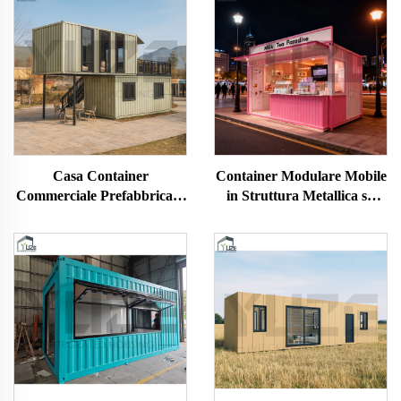
Casa Container
Container Modulare Mobile
Commerciale Prefabbricata
in Struttura Metallica su
su Misura a 2 Piani per
Misura per Uso
Caffetteria Ristorante
Commerciale per Bar di Tè
al Latte e Caffè