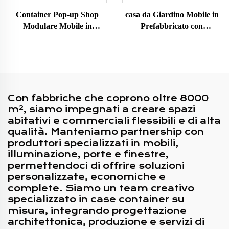
Container Pop-up Shop
casa da Giardino Mobile in
Modulare Mobile in
Prefabbricato con
Struttura Metallica
Decorazione in Legno di
Personalizzabile con Design
Lusso 40ft Realizzata da
Popolare
Container Marittimi per
l'Australia
Con fabbriche che coprono oltre 8000
m², siamo impegnati a creare spazi
abitativi e commerciali flessibili e di alta
qualità. Manteniamo partnership con
produttori specializzati in mobili,
illuminazione, porte e finestre,
permettendoci di offrire soluzioni
personalizzate, economiche e
complete. Siamo un team creativo
specializzato in case container su
misura, integrando progettazione
architettonica, produzione e servizi di