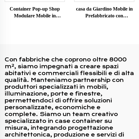
Container Pop-up Shop
casa da Giardino Mobile in
Modulare Mobile in
Prefabbricato con
Struttura Metallica
Decorazione in Legno di
Personalizzabile con Design
Lusso 40ft Realizzata da
Popolare
Container Marittimi per
l'Australia
Con fabbriche che coprono oltre 8000
m², siamo impegnati a creare spazi
abitativi e commerciali flessibili e di alta
qualità. Manteniamo partnership con
produttori specializzati in mobili,
illuminazione, porte e finestre,
permettendoci di offrire soluzioni
personalizzate, economiche e
complete. Siamo un team creativo
specializzato in case container su
misura, integrando progettazione
architettonica, produzione e servizi di