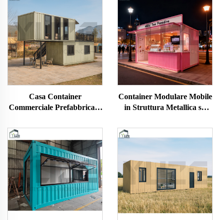
Casa Container
Container Modulare Mobile
Commerciale Prefabbricata
in Struttura Metallica su
su Misura a 2 Piani per
Misura per Uso
Caffetteria Ristorante
Commerciale per Bar di Tè
al Latte e Caffè