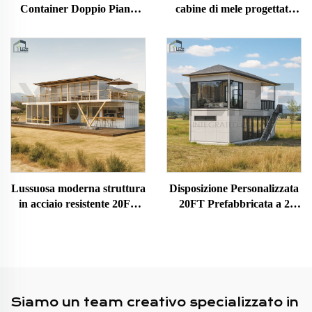
Container Doppio Piano
cabine di mele progettate
Café Rooftop Container per
per attività turistiche da
Bar in vendita
campeggio
Lussuosa moderna struttura
Disposizione Personalizzata
in acciaio resistente 20FT
20FT Prefabbricata a 2
40FT, casa container
Livelli Sovrapponibile Casa
prefabbricata personalizzata
Container Piccola con
su più livelli
Bagno
Siamo un team creativo specializzato in