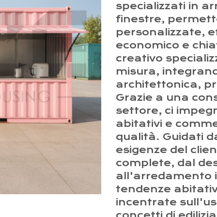
specializzati in ar
finestre, permette
personalizzate, ef
economico e chia
creativo speciali
misura, integrand
architettonica, p
Grazie a una cons
settore, ci impeg
abitativi e commerc
qualità. Guidati d
esigenze del clie
complete, dal des
all'arredamento 
tendenze abitative
incentrate sull'us
concetti di ediliz