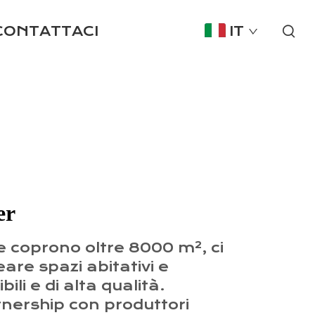
CONTATTACI
IT
er
 coprono oltre 8000 m², ci
re spazi abitativi e
ili e di alta qualità.
ership con produttori