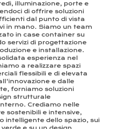
redi, illuminazione, porte e
ndoci di offrire soluzioni
ficienti dal punto di vista
vi in mano. Siamo un team
zzato in case container su
o servizi di progettazione
roduzione e installazione.
olidata esperienza nel
niamo a realizzare spazi
iali flessibili e di elevata
all'innovazione e dalle
nte, forniamo soluzioni
ign strutturale
interno. Crediamo nelle
 sostenibili e intensive,
o intelligente dello spazio, sui
ia verde e su un design