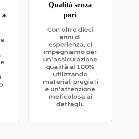
Qualità senza
 a
pari
Con oltre dieci
anni di
ne
esperienza, ci
,
impegniamo per
n
un'assicurazione
 e
qualità al 100%
utilizzando
i
materiali pregiati
o
e un'attenzione
meticolosa ai
dettagli.