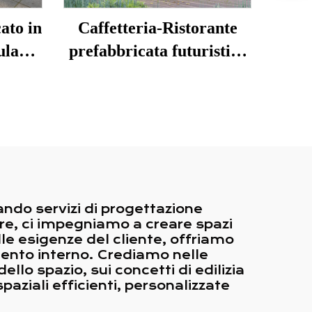
ato in
Caffetteria-Ristorante
ulare
prefabbricata futuristica
Mobile
a due piani con cucina per
fè
Singapore
ando servizi di progettazione
ore, ci impegniamo a creare spazi
alle esigenze del cliente, offriamo
mento interno. Crediamo nelle
ello spazio, sui concetti di edilizia
spaziali efficienti, personalizzate