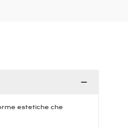
D: Qual
 forme estetiche che