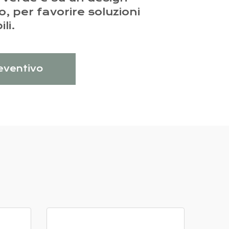
o, per favorire soluzioni
li.
reventivo