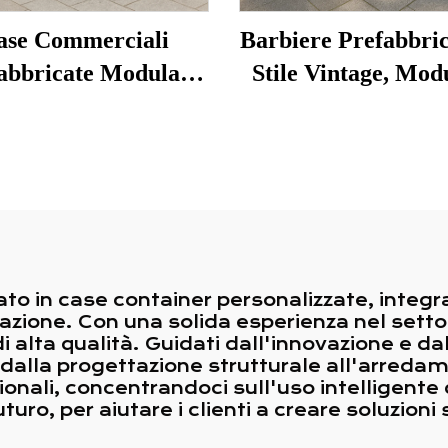
ase Commerciali
Barbiere Prefabbric
abbricate Modulari
Stile Vintage, Mod
tili in Container per
in Container, Casa 
co Caffè con Tettoia
Piccola per Caf
Portatile
to in case container personalizzate, integr
lazione. Con una solida esperienza nel sett
 di alta qualità. Guidati dall'innovazione e d
 dalla progettazione strutturale all'arreda
onali, concentrandoci sull'uso intelligente d
uro, per aiutare i clienti a creare soluzioni 