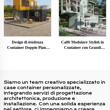
Design di tendenza
Caffè Modulare Stylish in
Container Doppio Piano
Container con Grandi
Café Rooftop Container per
Pannelli in Vetro, Negozio
Bar in vendita
Prefabbricato Mobile su
Due Livelli
Siamo un team creativo specializzato in
case container personalizzate,
integrando servizi di progettazione
architettonica, produzione e
installazione. Con una solida esperienza
nel settore, ci impegniamo a creare