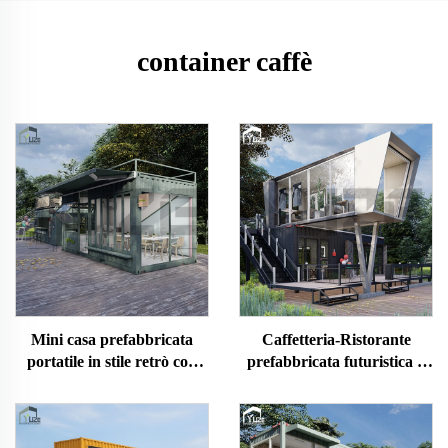
container caffè
Mini casa prefabbricata
Caffetteria-Ristorante
portatile in stile retrò con
prefabbricata futuristica a
terrazza, container per
due piani con cucina per
caffetteria in vendita in
Singapore
Australia