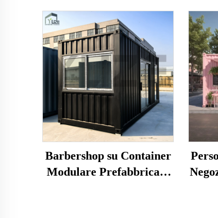
Barbershop su Container
Perso
Modulare Prefabbricato
Negoz
su Misura da 20 Piedi
up 
Casa