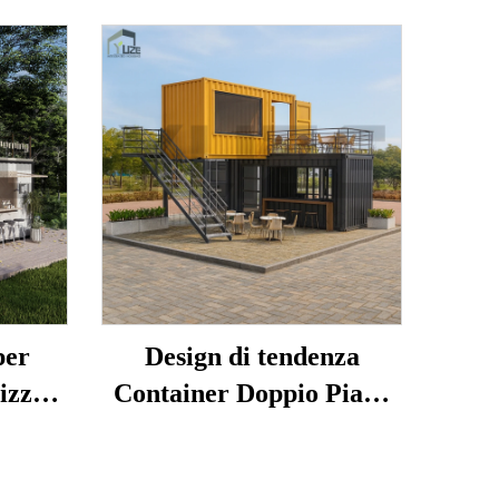
per
Design di tendenza
izzata
Container Doppio Piano
 Due
Café Rooftop Container
 Bar
per Bar in vendita