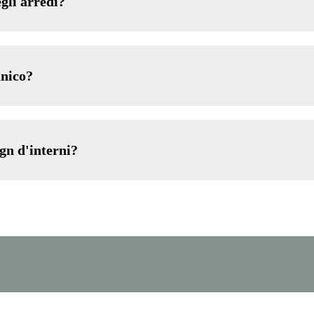
gli arredi?
unico?
gn d'interni?