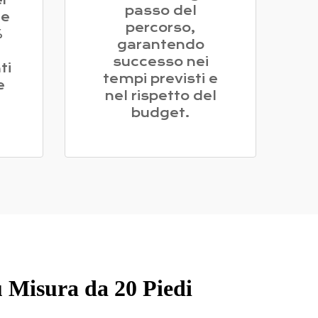
r
passo del
ne
percorso,
%
garantendo
successo nei
ti
tempi previsti e
e
nel rispetto del
budget.
 Misura da 20 Piedi