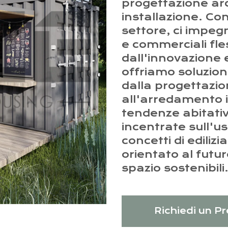
progettazione arc
installazione. Co
settore, ci impeg
e commerciali fless
dall'innovazione e
offriamo soluzion
dalla progettazio
all'arredamento 
tendenze abitative
incentrate sull'us
concetti di ediliz
orientato al futur
spazio sostenibili
Richiedi un P