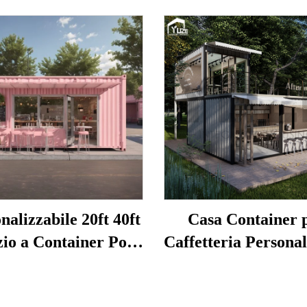
nalizzabile 20ft 40ft
Casa Container 
io a Container Pop-
Caffetteria Personal
Prefabbricato per
di Alto Livello a
 Bar Ampie Vetrine
Piani con Bancone