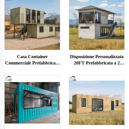
Casa Container
Disposizione Personalizzata
Commerciale Prefabbricata
20FT Prefabbricata a 2
su Misura a 2 Piani per
Livelli Sovrapponibile Casa
Caffetteria Ristorante
Container Piccola con
Bagno