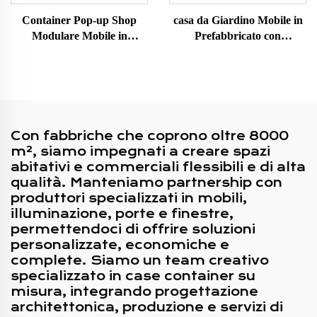
Container Pop-up Shop
casa da Giardino Mobile in
Modulare Mobile in
Prefabbricato con
Struttura Metallica
Decorazione in Legno di
Personalizzabile con Design
Lusso 40ft Realizzata da
Popolare
Container Marittimi per
l'Australia
Con fabbriche che coprono oltre 8000
m², siamo impegnati a creare spazi
abitativi e commerciali flessibili e di alta
qualità. Manteniamo partnership con
produttori specializzati in mobili,
illuminazione, porte e finestre,
permettendoci di offrire soluzioni
personalizzate, economiche e
complete. Siamo un team creativo
specializzato in case container su
misura, integrando progettazione
architettonica, produzione e servizi di