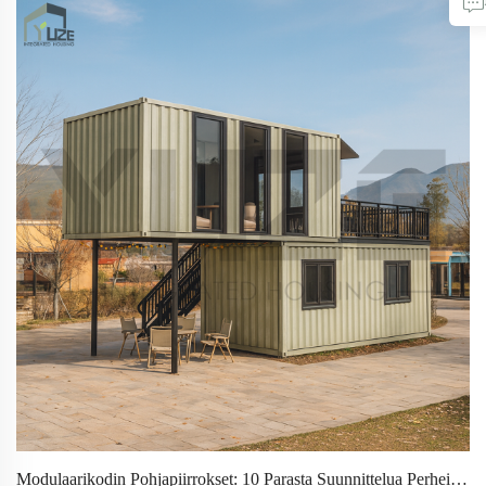
Modulaarikodin Pohjapiirrokset: 10 Parasta Suunnittelua Perheille Ja Yksineläjille