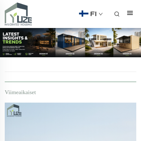
FI
Viimeaikaiset