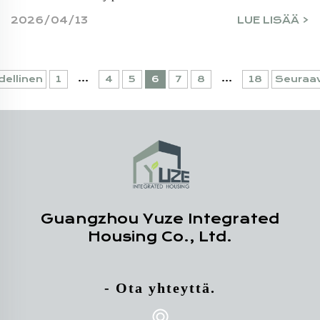
2026/04/13
LUE LISÄÄ >
...
...
dellinen
1
4
5
6
7
8
18
Seuraa
Guangzhou Yuze Integrated
Housing Co., Ltd.
- Ota yhteyttä.