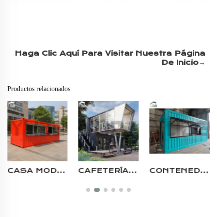
Haga Clic Aquí Para Visitar Nuestra Página 
De Inicio→ 
Productos relacionados
CAFETERÍA RESTAURANTE FUTURISTA DE DOS PLANTAS EN CONTENEDOR PREFABRICADO CON COCINA PARA SINGAPUR
CONTENEDOR DE ESTRUCTURA DE ACERO POPULAR Y PERSONALIZABLE, MÓVIL MODULAR PARA TIENDA POP-UP DE ENVÍO
CASAS PREFABRICADAS COMERCIALES MODULARES PORTÁTILES KIOSCO DE CAFÉ EN CONTENEDOR CON DISEÑO DE TECHO DE CARPA