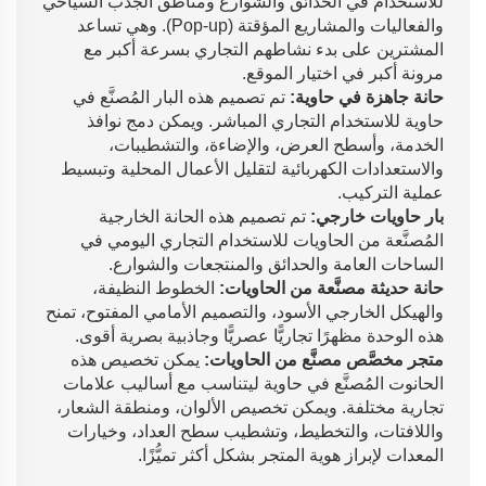
للاستخدام في الحدائق والشوارع ومناطق الجذب السياحي
والفعاليات والمشاريع المؤقتة (Pop-up). وهي تساعد
المشترين على بدء نشاطهم التجاري بسرعة أكبر مع
مرونة أكبر في اختيار الموقع.
حانة جاهزة في حاوية:
تم تصميم هذه البار المُصنَّع في
حاوية للاستخدام التجاري المباشر. ويمكن دمج نوافذ
الخدمة، وأسطح العرض، والإضاءة، والتشطيبات،
والاستعدادات الكهربائية لتقليل الأعمال المحلية وتبسيط
عملية التركيب.
بار حاويات خارجي:
تم تصميم هذه الحانة الخارجية
المُصنَّعة من الحاويات للاستخدام التجاري اليومي في
الساحات العامة والحدائق والمنتجعات والشوارع.
حانة حديثة مصنَّعة من الحاويات:
الخطوط النظيفة،
والهيكل الخارجي الأسود، والتصميم الأمامي المفتوح، تمنح
هذه الوحدة مظهرًا تجاريًّا عصريًّا وجاذبية بصرية أقوى.
متجر مخصَّص مصنَّع من الحاويات:
يمكن تخصيص هذه
الحانوت المُصنَّع في حاوية ليتناسب مع أساليب علامات
تجارية مختلفة. ويمكن تخصيص الألوان، ومنطقة الشعار،
واللافتات، والتخطيط، وتشطيب سطح العداد، وخيارات
المعدات لإبراز هوية المتجر بشكل أكثر تميُّزًا.