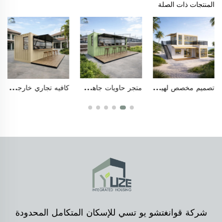
المنتجات ذات الصلة
متجر حاويات جاهز للوجبات السريعة، حانة أنيقة متنقلة مصنوعة من حاويات الشحن الفولاذية
كافيه تجاري خارجي جاهز على شكل حاوية بتصميم وحداتي، مع مقاعد خارجية وتراس على السطح
كشك تجاري خارجي عصري بطول ٢٠ قدمًا و٤٠ قدمًا مصنوع من حاويات الشحن المتنقلة، مزوّد بمقاعد
شركة قوانغتشو يو تسي للإسكان المتكامل المحدودة